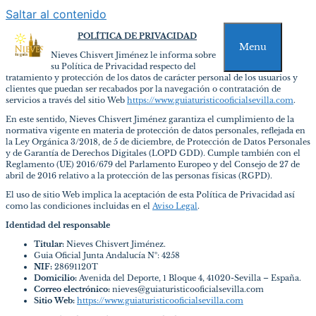
Saltar al contenido
POLÍTICA DE PRIVACIDAD
Menu
Nieves Chisvert Jiménez le informa sobre
su Política de Privacidad respecto del
tratamiento y protección de los datos de carácter personal de los usuarios y
clientes que puedan ser recabados por la navegación o contratación de
servicios a través del sitio Web
https://www.guiaturisticooficialsevilla.com
.
En este sentido, Nieves Chisvert Jiménez garantiza el cumplimiento de la
normativa vigente en materia de protección de datos personales, reflejada en
la Ley Orgánica 3/2018, de 5 de diciembre, de Protección de Datos Personales
y de Garantía de Derechos Digitales (LOPD GDD). Cumple también con el
Reglamento (UE) 2016/679 del Parlamento Europeo y del Consejo de 27 de
abril de 2016 relativo a la protección de las personas físicas (RGPD).
El uso de sitio Web implica la aceptación de esta Política de Privacidad así
como las condiciones incluidas en el
Aviso Legal
.
Identidad del responsable
Titular:
Nieves Chisvert Jiménez.
Guia Oficial Junta Andalucía Nº: 4258
NIF:
28691120T
Domicilio:
Avenida del Deporte, 1 Bloque 4, 41020-Sevilla – España.
Correo electrónico:
nieves@guiaturisticooficialsevilla.com
Sitio Web:
https://www.guiaturisticooficialsevilla.com